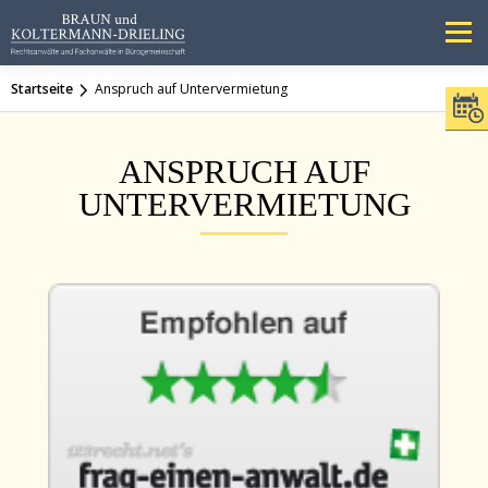
Zum
Inhalt
Menü
springen
Startseite
Anspruch auf Untervermietung
Kanzlei
Team
Rechtsgebiete
Publikationen
News
Kontakt
Stellenanzeige
ANSPRUCH AUF
UNTERVERMIETUNG